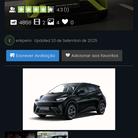
4.3
(
1
)
4868
2
4
0
E
erikperin
Updated
20 de Setembro de 2025
Escrever Avaliação
Adicionar aos favoritos