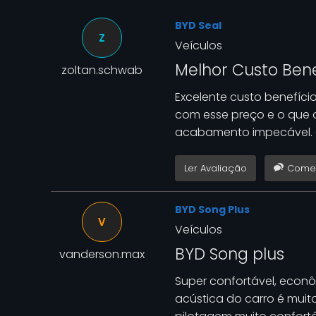
BYD Seal
Z
Veículos
Melhor Custo Benef
zoltan.schwab
Excelente custo benefíc
com esse preço e o que o
acabamento impecável. 
Ler Avaliação
Comen
BYD Song Plus
V
Veículos
BYD Song plus
vanderson.max
Super confortável, econ
acústica do carro é muit