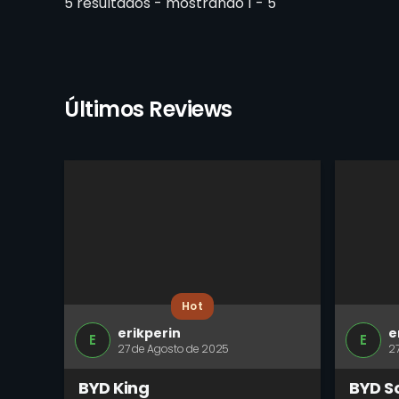
5 resultados - mostrando 1 - 5
Últimos Reviews
Hot
erikperin
e
E
E
27 de Agosto de 2025
2
BYD King
BYD S