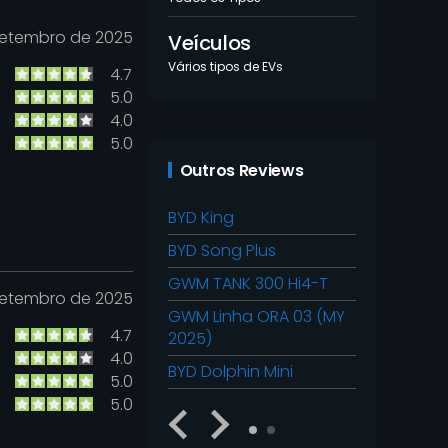
Setembro de 2025
Veículos
Vários tipos de EVs
4.7
5.0
4.0
5.0
Outros Reviews
BYD King
BYD Song Plus
GWM TANK 300 Hi4-T
Setembro de 2025
GWM Linha ORA 03 (MY
4.7
2025)
4.0
BYD Dolphin Mini
5.0
5.0
1
2