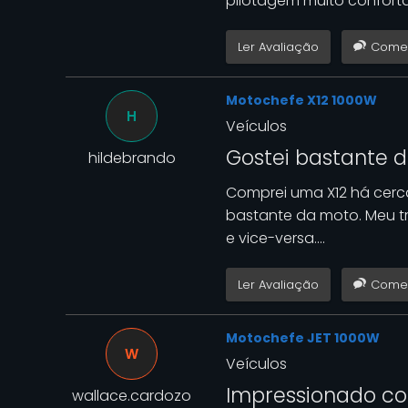
pilotagem muito confortá
Ler Avaliação
Comen
Motochefe X12 1000W
H
Veículos
Gostei bastante 
hildebrando
Comprei uma X12 há cerc
bastante da moto. Meu tr
e vice-versa....
Ler Avaliação
Comen
Motochefe JET 1000W
W
Veículos
Impressionado co
wallace.cardozo