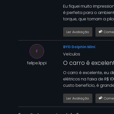
Eu fiquei muito impressi
é perfeita para o ambien
torque, que tornam a pilo
Ler Avaliação
Comen
BYD Dolphin Mini
F
Veículos
O carro é excelen
felipe.lippi
O carro é excelente, eu d
elétricos na faixa de R$ 
custo benefício, é grande 
Ler Avaliação
Comen