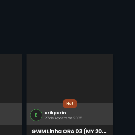
Hot
erikperin
E
27 de Agosto de 2025
G
WM Linha ORA 03 (MY 2025)