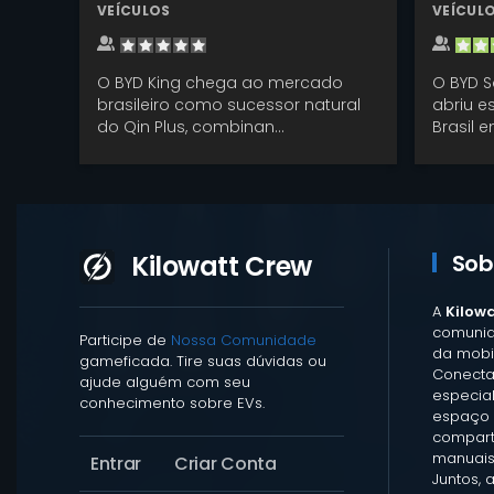
VEÍCULOS
VEÍCUL
O BYD King chega ao mercado
O BYD S
brasileiro como sucessor natural
abriu 
do Qin Plus, combinan...
Brasil e
Kilowatt Crew
Sob
A
Kilow
comunid
Participe de
Nossa Comunidade
da mobil
gameficada. Tire suas dúvidas ou
Conecta
ajude alguém com seu
especia
conhecimento sobre EVs.
espaço 
comparti
manuais
Entrar
Criar Conta
Juntos, 