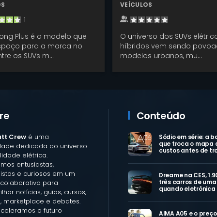
OS
VEÍCULOS
1
ong Plus é o modelo que
O universo dos SUVs elétric
espaço para a marca no
híbridos vem sendo povoa
ntre os SUVs m...
modelos urbanos, mu...
re
Conteúdo
att Crew
é uma
Sódio em série: a b
que troca o mapa 
ade dedicada ao universo
custos antes de tr
idade elétrica.
mos entusiastas,
listas e curiosos em um
Dreame na CES, 1.9
três carros de uma 
colaborativo para
quando eletrônica
lhar notícias, guias, cursos,
, marketplace e debates.
aceleramos o futuro
AIMA A05 e o preço