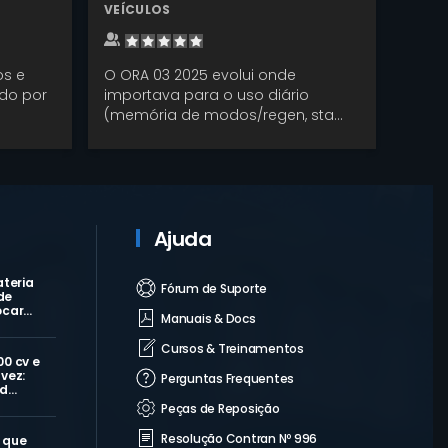
VEÍCULOS
os e
O ORA 03 2025 evolui onde
do por
importava para o uso diário
(memória de modos/regen, sta...
Ajuda
ateria
Fórum de Suporte
de
ocar…
Manuais & Docs
Cursos & Treinamentos
00 cv e
vez:
Perguntas Frequentes
 d…
Peças de Reposição
Resolução Contran Nº 996
 que