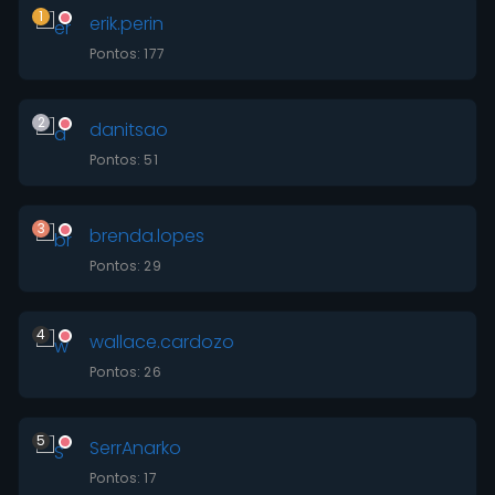
1
erik.perin
Pontos: 177
2
danitsao
Pontos: 51
3
brenda.lopes
Pontos: 29
4
wallace.cardozo
Pontos: 26
5
SerrAnarko
Pontos: 17