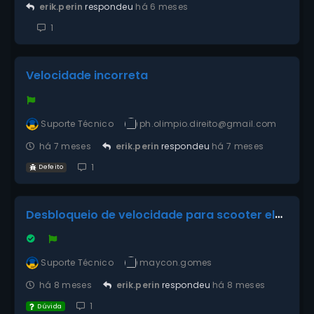
erik.perin
respondeu
há 6 meses
1
Velocidade incorreta
Suporte Técnico
ph.olimpio.direito@gmail.com
há 7 meses
erik.perin
respondeu
há 7 meses
1
Defeito
Desbloqueio de velocidade para scooter eletrica Sol 1000w
Suporte Técnico
maycon.gomes
há 8 meses
erik.perin
respondeu
há 8 meses
1
Dúvida