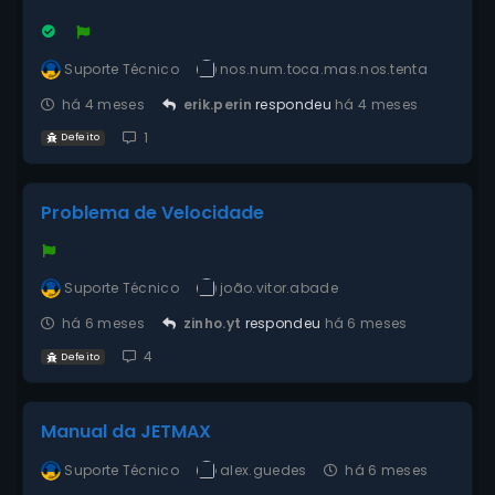
Suporte Técnico
nos.num.toca.mas.nos.tenta
há 4 meses
erik.perin
respondeu
há 4 meses
1
Defeito
Problema de Velocidade
Suporte Técnico
joão.vitor.abade
há 6 meses
zinho.yt
respondeu
há 6 meses
4
Defeito
Manual da JETMAX
Suporte Técnico
alex.guedes
há 6 meses