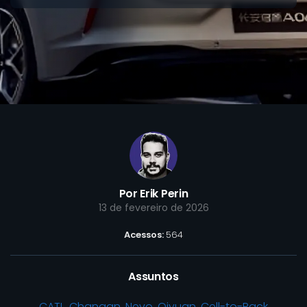
Por Erik Perin
13 de fevereiro de 2026
Acessos:
564
Assuntos
CATL
,
Changan
,
Nevo
,
Qiyuan
,
Cell-to-Pack