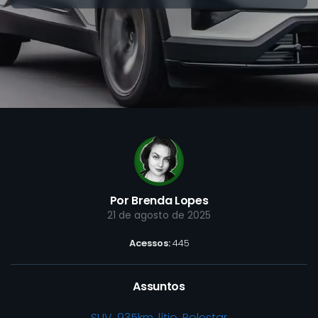
Por Brenda Lopes
21 de agosto de 2025
Acessos:
445
Assuntos
SUV
,
935km
,
lítio
,
Polestar