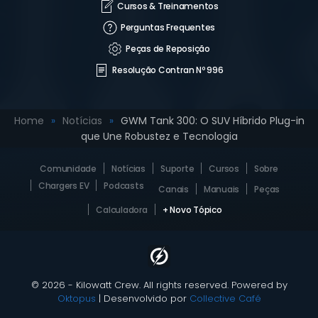
Cursos & Treinamentos
Perguntas Frequentes
Peças de Reposição
Resolução Contran Nº 996
Home
Notícias
GWM Tank 300: O SUV Híbrido Plug-in
que Une Robustez e Tecnologia
Comunidade
Notícias
Suporte
Cursos
Sobre
Chargers EV
Podcasts
Canais
Manuais
Peças
Calculadora
+ Novo Tópico
© 2026 - Kilowatt Crew. All rights reserved. Powered by
Oktopus
| Desenvolvido por
Collective Café