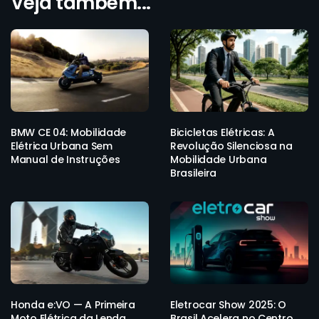
Veja também...
BMW CE 04: Mobilidade
Bicicletas Elétricas: A
Elétrica Urbana Sem
Revolução Silenciosa na
Manual de Instruções
Mobilidade Urbana
Brasileira
Honda e:VO — A Primeira
Eletrocar Show 2025: O
Moto Elétrica da Lenda
Brasil Acelera no Centro