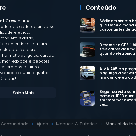
re
Conteúdo
att Crew
é uma
Sódio em série: a b
que troca o mapa 
ade dedicada ao universo
custos antes de tr
idade elétrica.
mos entusiastas,
listas e curiosos em um
Dreame na CES, 1.9
três carros de uma 
colaborativo para
quando eletrônica
lhar notícias, guias, cursos,
, marketplace e debates.
aceleramos o futuro
AIMA A05 e o preço
vel sobre duas e quatro
bagunça a convers
minicarro elétrico 
) rodas!
Segunda vida com
Saiba Mais
como a UFPB quer
transformar bateri
veí…
Comunidade
Ajuda
Manuais & Tutoriais
Manual do trici