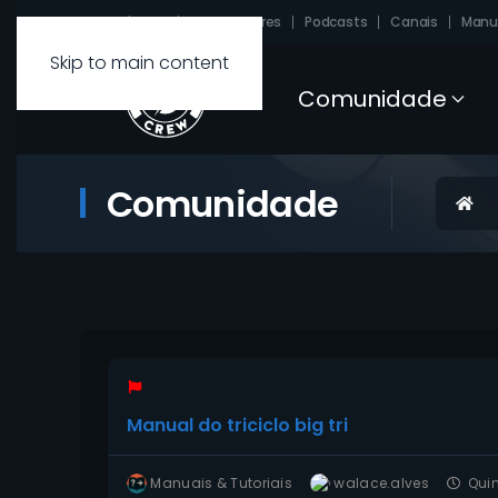
Sobre
FAQ
Carregadores
Podcasts
Canais
Manu
Skip to main content
Comunidade
Comunidade
Iníc
Manual do triciclo big tri
Manuais & Tutoriais
walace.alves
Quint