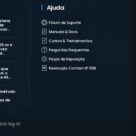
Ajuda
ateria
Fórum de Suporte
de
ocar…
Manuais & Docs
Cursos & Treinamentos
00 cv e
vez:
Perguntas Frequentes
 d…
Peças de Reposição
Resolução Contran Nº 996
 que
a: o
de 45…
 método:
as de
clo big tri