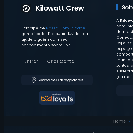
Kilowatt Crew
Sob
A
Kilow
comunid
Participe de
Nossa Comunidade
da mobil
gameficada. Tire suas dúvidas ou
Conecta
ajude alguém com seu
especia
conhecimento sobre EVs.
espaço 
comparti
manuais
Entrar
Criar Conta
Juntos, 
sustentá
(ou mais
Mapa de Carregadores
Home