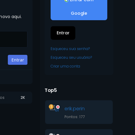
Google
 novo aqui.
Entrar
Esqueceu sua senha?
Esqueceu seu usuário?
Criar uma conta
Top5
ios
2K
1
erik.perin
Pontos: 177