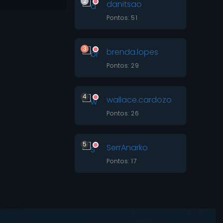
2
danitsao
Pontos: 51
3
brenda.lopes
Pontos: 29
4
wallace.cardozo
Pontos: 26
5
SerrAnarko
Pontos: 17