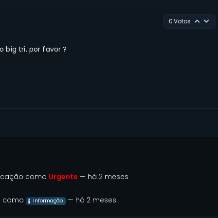
0
Votos
 big tri, por favor ?
blicação como
Urgente
— há 2 meses
ão como
— há 2 meses
Informação