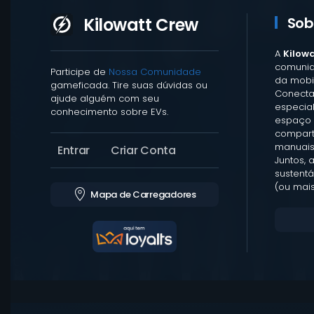
Kilowatt Crew
Sob
A
Kilow
comunid
Participe de
Nossa Comunidade
da mobil
gameficada. Tire suas dúvidas ou
Conecta
ajude alguém com seu
especia
conhecimento sobre EVs.
espaço 
comparti
manuais
Entrar
Criar Conta
Juntos, 
sustentá
(ou mais
Mapa de Carregadores