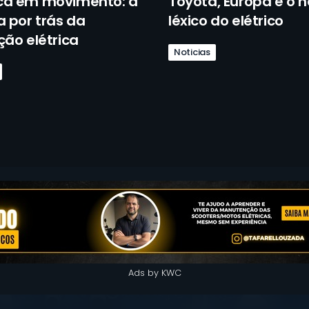
ca em movimento: a
Toyota, Europa e o 
a por trás da
léxico do elétrico
ção elétrica
Noticias
Ads by KWC