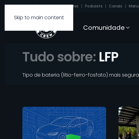
Sobre
FAQ
Carregadores
Podcasts
Canais
Manu
Skip to main content
Comunidade
Tudo sobre:
LFP
Tipo de bateria (lítio-ferro-fosfato) mais segu