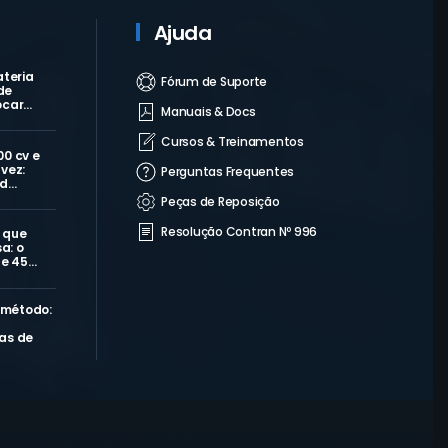
Ajuda
ateria
Fórum de Suporte
de
ocar…
Manuais & Docs
Cursos & Treinamentos
00 cv e
vez:
Perguntas Frequentes
 d…
Peças de Reposição
Resolução Contran Nº 996
 que
a: o
de 45…
 método:
as de