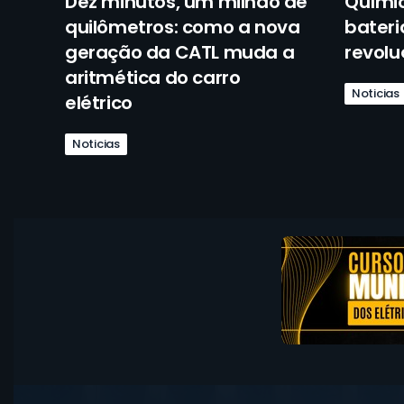
Dez minutos, um milhão de
Quími
quilômetros: como a nova
bateri
geração da CATL muda a
revolu
aritmética do carro
Noticias
elétrico
Noticias