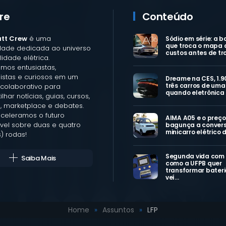
re
Conteúdo
att Crew
é uma
Sódio em série: a b
que troca o mapa 
ade dedicada ao universo
custos antes de tr
idade elétrica.
mos entusiastas,
listas e curiosos em um
Dreame na CES, 1.9
três carros de uma 
colaborativo para
quando eletrônica
lhar notícias, guias, cursos,
, marketplace e debates.
aceleramos o futuro
AIMA A05 e o preço
vel sobre duas e quatro
bagunça a convers
minicarro elétrico 
) rodas!
Segunda vida com
Saiba Mais
como a UFPB quer
transformar bateri
veí…
Home
Assuntos
LFP