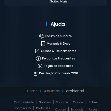
Saiba Mais
Ajuda
Fórum de Suporte
Manuais & Docs
Cursos & Treinamentos
Perguntas Frequentes
Peças de Reposição
Resolução Contran Nº 996
Home
Assuntos
ambiental
Comunidade
Notícias
Suporte
Cursos
Sobre
Chargers EV
Podcasts
Canais
Manuais
Peças