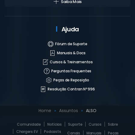
Saiba Mais
Ajuda
Fórum de Suporte
Manuais & Docs
Cursos & Treinamentos
Perguntas Frequentes
Peças de Reposição
Resolução Contran Nº 996
Home
Assuntos
ALSO
Comunidade
Notícias
Suporte
Cursos
Sobre
Chargers EV
Podcasts
Canais
Manuais
Peças