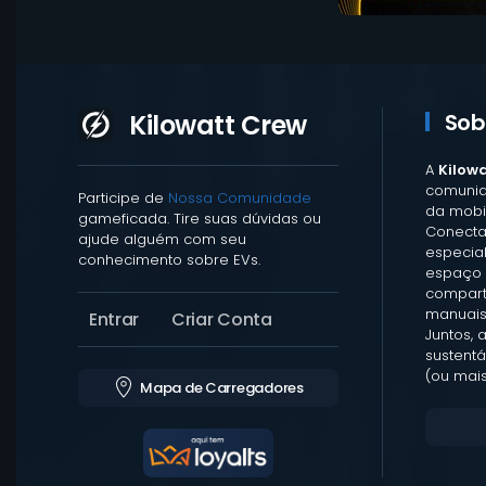
Kilowatt Crew
Sob
A
Kilow
comunid
Participe de
Nossa Comunidade
da mobil
gameficada. Tire suas dúvidas ou
Conecta
ajude alguém com seu
especia
conhecimento sobre EVs.
espaço 
comparti
manuais
Entrar
Criar Conta
Juntos, 
sustentá
(ou mais
Mapa de Carregadores