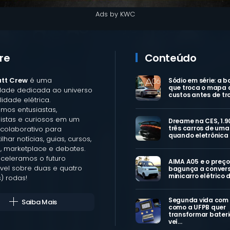
Ads by KWC
re
Conteúdo
att Crew
é uma
Sódio em série: a b
que troca o mapa 
ade dedicada ao universo
custos antes de tr
idade elétrica.
mos entusiastas,
listas e curiosos em um
Dreame na CES, 1.9
três carros de uma 
colaborativo para
quando eletrônica
lhar notícias, guias, cursos,
, marketplace e debates.
aceleramos o futuro
AIMA A05 e o preço
vel sobre duas e quatro
bagunça a convers
minicarro elétrico 
) rodas!
Segunda vida com
Saiba Mais
como a UFPB quer
transformar bateri
veí…