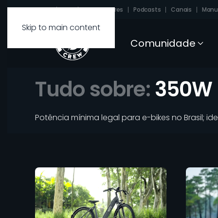
Sobre
FAQ
Carregadores
Podcasts
Canais
Manu
Skip to main content
Comunidade
Tudo sobre:
350W
Potência mínima legal para e-bikes no Brasil; id