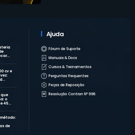
Ajuda
ateria
Fórum de Suporte
de
ocar…
Manuais & Docs
Cursos & Treinamentos
00 cv e
vez:
Perguntas Frequentes
 d…
Peças de Reposição
Resolução Contran Nº 996
 que
a: o
de 45…
 método:
as de