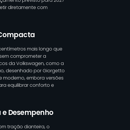
nçamento previsto para 2027
etir diretamente com
 Compacta
 centímetros mais longo que
o sem comprometer a
sicos da Volkswagen, como a
ção, desenhado por Giorgetto
ue moderno, embora versões
 equilibrar conforto e
ia e Desempenho
m tração dianteira, o