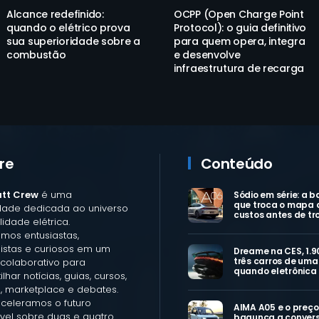
Alcance redefinido:
OCPP (Open Charge Point
quando o elétrico prova
Protocol): o guia definitivo
sua superioridade sobre a
para quem opera, integra
combustão
e desenvolve
infraestrutura de recarga
re
Conteúdo
att Crew
é uma
Sódio em série: a b
que troca o mapa 
ade dedicada ao universo
custos antes de tr
idade elétrica.
mos entusiastas,
listas e curiosos em um
Dreame na CES, 1.9
três carros de uma 
colaborativo para
quando eletrônica
lhar notícias, guias, cursos,
, marketplace e debates.
aceleramos o futuro
AIMA A05 e o preço
vel sobre duas e quatro
bagunça a convers