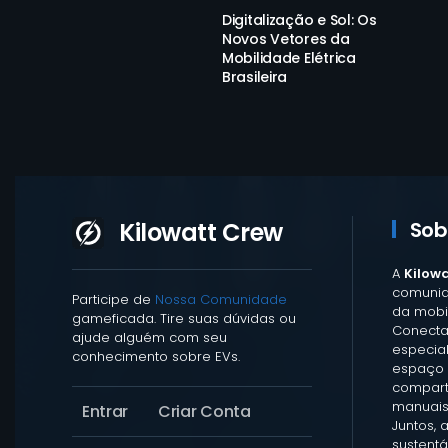
Digitalização e Sol: Os
Novos Vetores da
Mobilidade Elétrica
Brasileira
Kilowatt Crew
Sob
A
Kilow
comunid
Participe de
Nossa Comunidade
da mobil
gameficada. Tire suas dúvidas ou
Conecta
ajude alguém com seu
especia
conhecimento sobre EVs.
espaço 
comparti
manuais
Entrar
Criar Conta
Juntos, 
sustentá