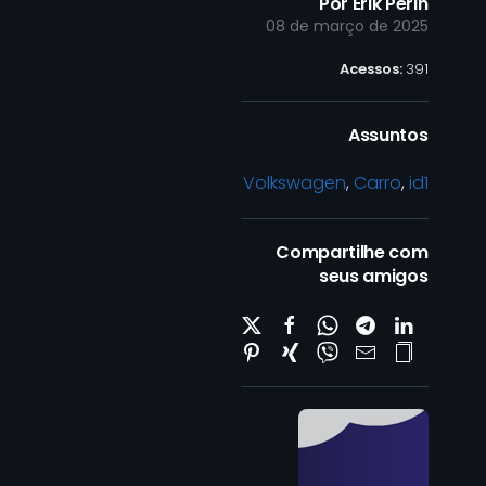
Por Erik Perin
08 de março de 2025
Acessos:
391
Assuntos
Volkswagen
,
Carro
,
id1
Compartilhe com
seus amigos