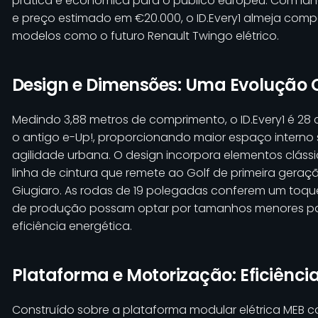
prática e econômica para o público europeu. Com la
e preço estimado em €20.000, o ID.Every1 almeja comp
modelos como o futuro Renault Twingo elétrico.
Design e Dimensões: Uma Evolução
Medindo 3,88 metros de comprimento, o ID.Every1 é 28
o antigo e-Up!, proporcionando maior espaço intern
agilidade urbana. O design incorpora elementos clás
linha de cintura que remete ao Golf de primeira gera
Giugiaro. As rodas de 19 polegadas conferem um toq
de produção possam optar por tamanhos menores para
eficiência energética.
Plataforma e Motorização: Eficiênc
Construído sobre a plataforma modular elétrica MEB co