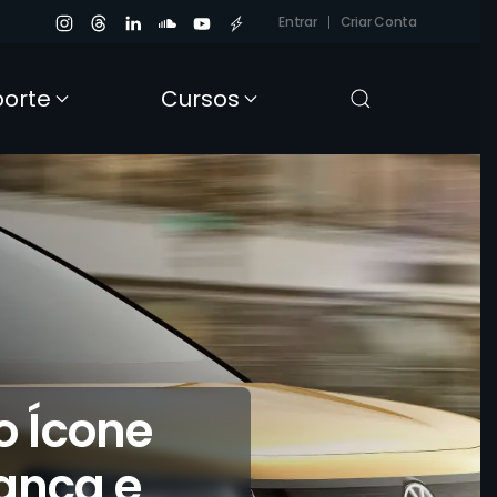
Entrar
Criar Conta
porte
Cursos
o Ícone
ança e