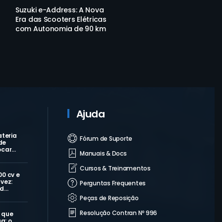
Suzuki e-Address: A Nova
Era das Scooters Elétricas
com Autonomia de 90 km
Ajuda
ateria
Fórum de Suporte
de
ocar…
Manuais & Docs
Cursos & Treinamentos
00 cv e
vez:
Perguntas Frequentes
 d…
Peças de Reposição
Resolução Contran Nº 996
 que
a: o