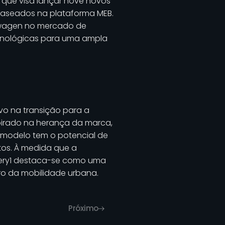
, que visa lançar nove novos
 baseados na plataforma MEB.
swagen no mercado de
ecnológicas para uma ampla
ivo na transição para a
pirado na herança da marca,
 modelo tem o potencial de
tos. À medida que a
Every1 destaca-se como uma
ro da mobilidade urbana.
Próximo