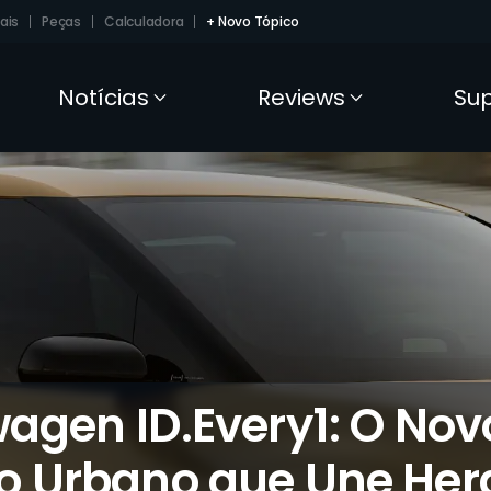
ais
Peças
Calculadora
+ Novo Tópico
Notícias
Reviews
Su
agen ID.Every1: O Nov
ico Urbano que Une Her