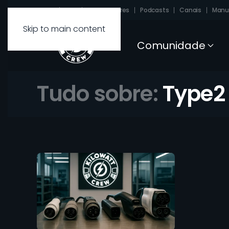
Sobre
FAQ
Carregadores
Podcasts
Canais
Manu
Skip to main content
Comunidade
Tudo sobre:
Type2