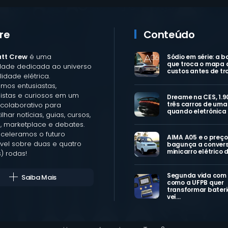
re
Conteúdo
att Crew
é uma
Sódio em série: a b
que troca o mapa 
ade dedicada ao universo
custos antes de tr
idade elétrica.
mos entusiastas,
listas e curiosos em um
Dreame na CES, 1.9
três carros de uma 
colaborativo para
quando eletrônica
lhar notícias, guias, cursos,
, marketplace e debates.
aceleramos o futuro
AIMA A05 e o preço
vel sobre duas e quatro
bagunça a convers
minicarro elétrico 
) rodas!
Segunda vida com
Saiba Mais
como a UFPB quer
transformar bateri
veí…