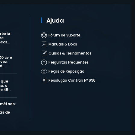
Ajuda
ateria
Fórum de Suporte
de
ocar…
Manuais & Docs
Cursos & Treinamentos
00 cv e
vez:
Perguntas Frequentes
 d…
Peças de Reposição
Resolução Contran Nº 996
 que
a: o
de 45…
 método:
as de