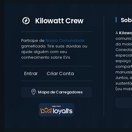
Kilowatt Crew
Sob
A
Kilow
comunid
Participe de
Nossa Comunidade
da mobil
gameficada. Tire suas dúvidas ou
Conecta
ajude alguém com seu
especia
conhecimento sobre EVs.
espaço 
comparti
manuais
Entrar
Criar Conta
Juntos, 
sustentá
(ou mais
Mapa de Carregadores