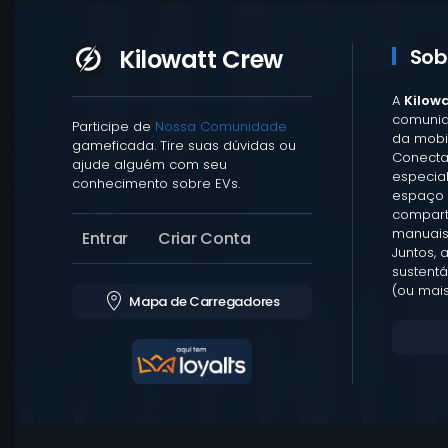
Kilowatt Crew
Sob
A
Kilow
comunid
Participe de
Nossa Comunidade
da mobil
gameficada. Tire suas dúvidas ou
Conecta
ajude alguém com seu
especia
conhecimento sobre EVs.
espaço 
comparti
manuais
Entrar
Criar Conta
Juntos, 
sustentá
(ou mais
Mapa de Carregadores