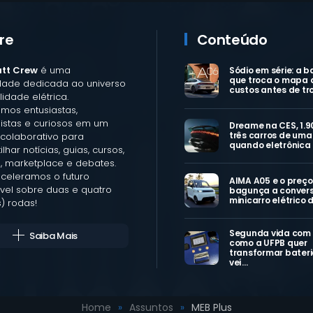
re
Conteúdo
att Crew
é uma
Sódio em série: a b
que troca o mapa 
ade dedicada ao universo
custos antes de tr
idade elétrica.
mos entusiastas,
listas e curiosos em um
Dreame na CES, 1.9
três carros de uma 
colaborativo para
quando eletrônica
lhar notícias, guias, cursos,
, marketplace e debates.
aceleramos o futuro
AIMA A05 e o preço
vel sobre duas e quatro
bagunça a convers
minicarro elétrico 
) rodas!
Segunda vida com
Saiba Mais
como a UFPB quer
transformar bateri
veí…
Home
Assuntos
MEB Plus