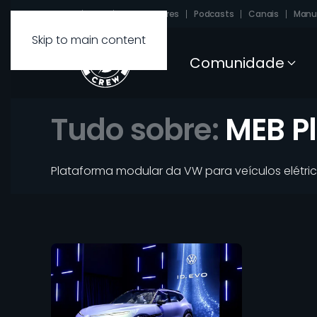
Sobre
FAQ
Carregadores
Podcasts
Canais
Manu
Skip to main content
Comunidade
Tudo sobre:
MEB P
Plataforma modular da VW para veículos elétri