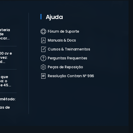
Ajuda
ateria
Fórum de Suporte
de
ocar…
Manuais & Docs
Cursos & Treinamentos
00 cv e
vez:
Perguntas Frequentes
 d…
Peças de Reposição
Resolução Contran Nº 996
 que
a: o
de 45…
 método:
as de