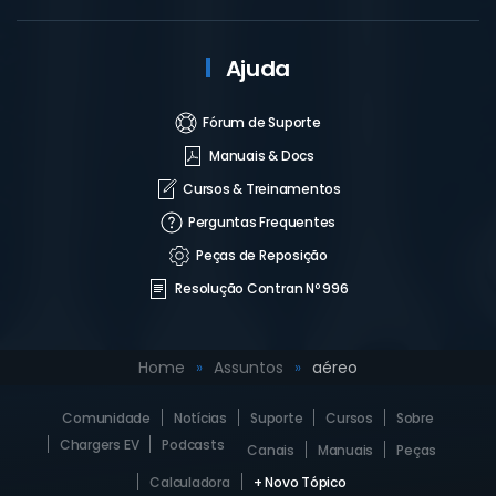
Ajuda
Fórum de Suporte
Manuais & Docs
Cursos & Treinamentos
Perguntas Frequentes
Peças de Reposição
Resolução Contran Nº 996
Home
Assuntos
aéreo
Comunidade
Notícias
Suporte
Cursos
Sobre
Chargers EV
Podcasts
Canais
Manuais
Peças
Calculadora
+ Novo Tópico