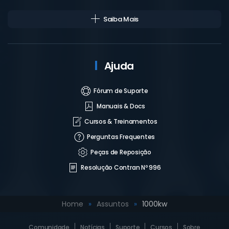
Saiba Mais
Ajuda
Fórum de Suporte
Manuais & Docs
Cursos & Treinamentos
Perguntas Frequentes
Peças de Reposição
Resolução Contran Nº 996
Home
Assuntos
1000kw
Comunidade
Notícias
Suporte
Cursos
Sobre